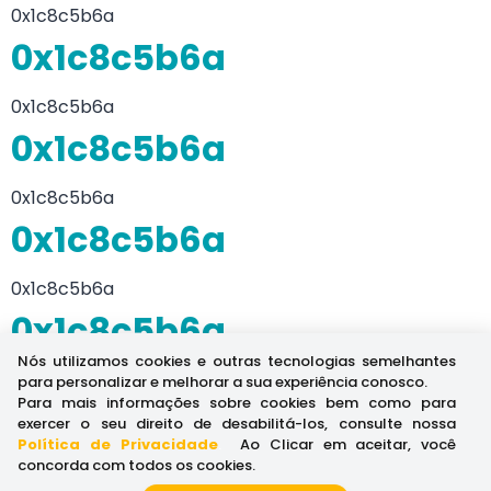
0x1c8c5b6a
0x1c8c5b6a
0x1c8c5b6a
0x1c8c5b6a
0x1c8c5b6a
0x1c8c5b6a
0x1c8c5b6a
0x1c8c5b6a
Nós utilizamos cookies e outras tecnologias semelhantes
0x1c8c5b6a
para personalizar e melhorar a sua experiência conosco.
Para mais informações sobre cookies bem como para
0x1c8c5b6a
exercer o seu direito de desabilitá-los, consulte nossa
Política de Privacidade
.
Ao Clicar em aceitar, você
concorda com todos os cookies.
0x1c8c5b6a