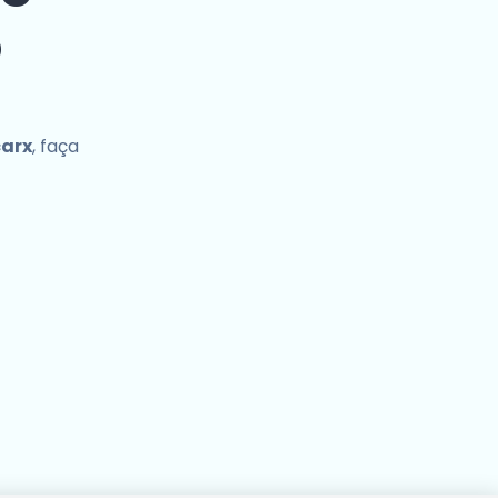
o
carx
, faça