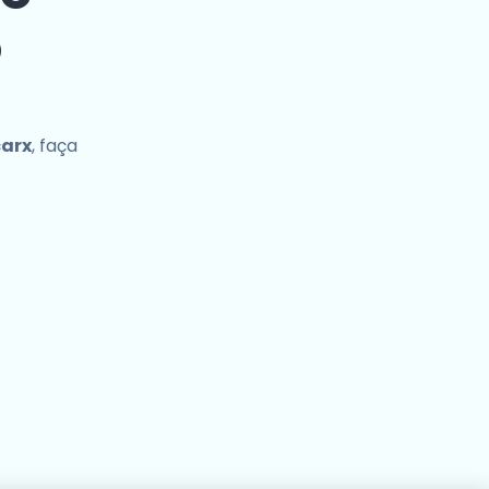
o
carx
, faça