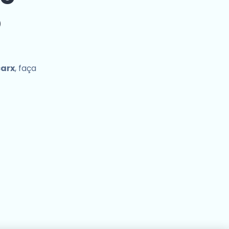
o
carx
, faça