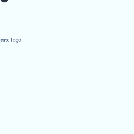
o
carx
, faça