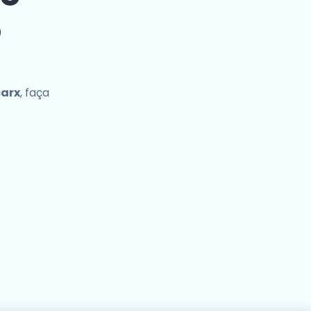
o
carx
, faça