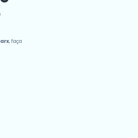
o
carx
, faça