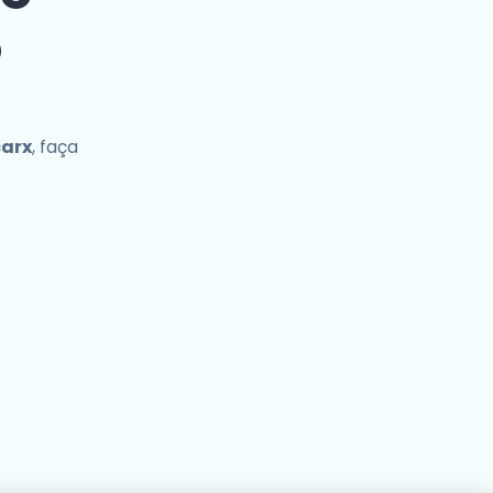
o
carx
, faça