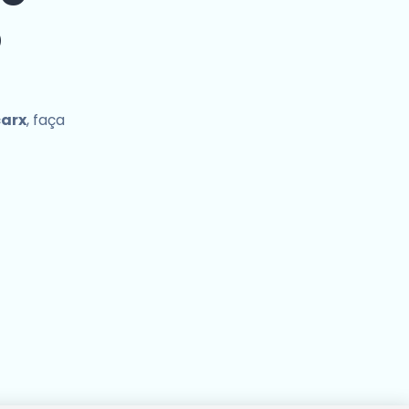
o
carx
, faça