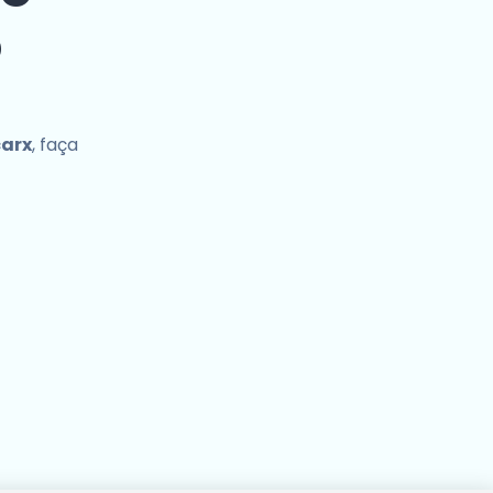
o
carx
, faça