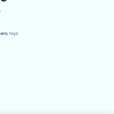
o
carx
, faça