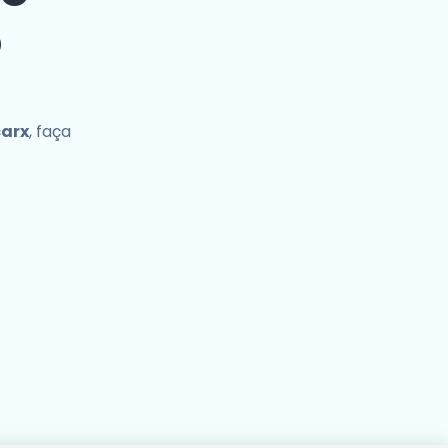
o
carx
, faça