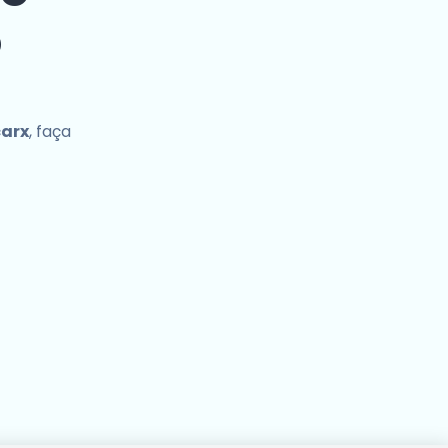
o
carx
, faça