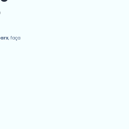
o
carx
, faça