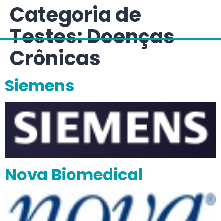
Categoria de
Testes:
Doenças
Crônicas
Siemens
Nova Biomedical